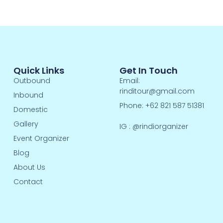
Quick Links
Get In Touch
Outbound
Email:
rinditour@gmail.com
Inbound
Phone: +62 821 587 51381
Domestic
Gallery
IG :
@rindiorganizer
Event Organizer
Blog
About Us
Contact