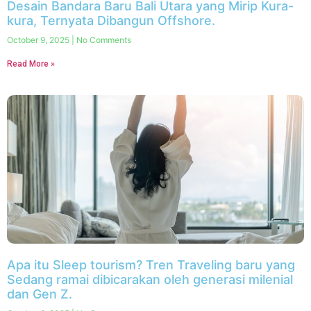
Desain Bandara Baru Bali Utara yang Mirip Kura-
kura, Ternyata Dibangun Offshore.
October 9, 2025
No Comments
Read More »
Apa itu Sleep tourism? Tren Traveling baru yang
Sedang ramai dibicarakan oleh generasi milenial
dan Gen Z.